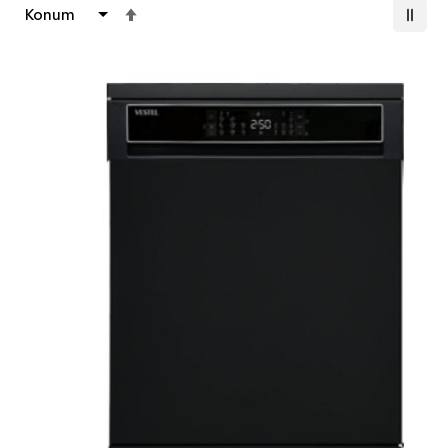
Büyükten
Küçüğe
Sıralamayı
Ayarla