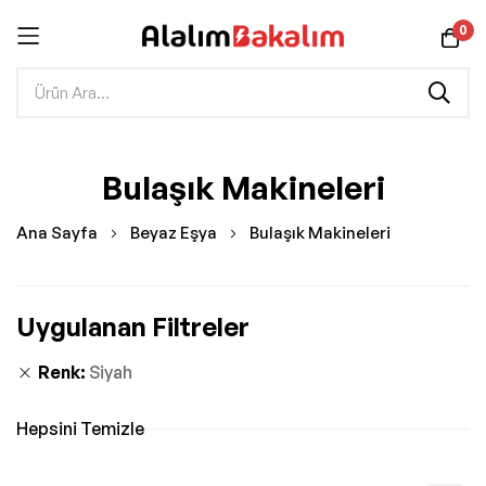
0
İçeriğe
Bulaşık Makineleri
geç
Ana Sayfa
Beyaz Eşya
Bulaşık Makineleri
Uygulanan Filtreler
Renk
Siyah
Hepsini Temizle