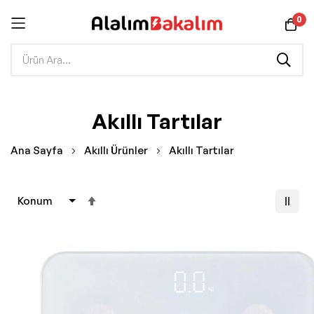
0
İçeriğe
Akıllı Tartılar
geç
Ana Sayfa
Akıllı Ürünler
Akıllı Tartılar
Büyükten
Küçüğe
Sıralamayı
Ayarla