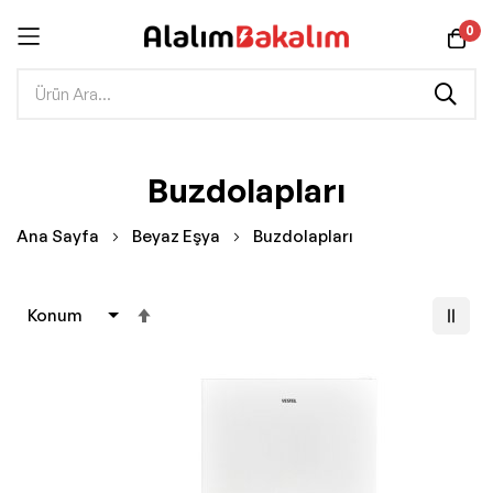
0
İçeriğe
Buzdolapları
geç
Ana Sayfa
Beyaz Eşya
Buzdolapları
Büyükten
Küçüğe
Sıralamayı
Ayarla