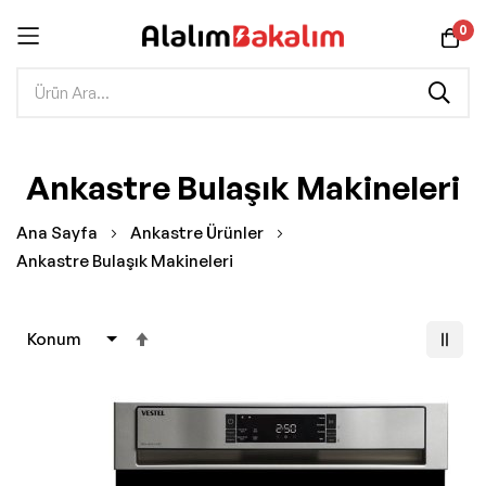
0
İçeriğe
Ankastre Bulaşık Makineleri
geç
Ana Sayfa
Ankastre Ürünler
Ankastre Bulaşık Makineleri
Büyükten
Küçüğe
Sıralamayı
Ayarla