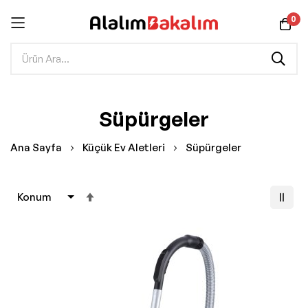
0
İçeriğe
Süpürgeler
geç
Ana Sayfa
Küçük Ev Aletleri
Süpürgeler
Büyükten
Küçüğe
Sıralamayı
Ayarla