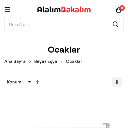
0
İçeriğe
Ocaklar
geç
Ana Sayfa
Beyaz Eşya
Ocaklar
Büyükten
Küçüğe
Sıralamayı
Ayarla