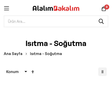
0
İçeriğe
Isıtma - Soğutma
geç
Ana Sayfa
Isıtma - Soğutma
Büyükten
Küçüğe
Sıralamayı
Ayarla