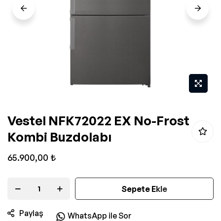
Resim
Vestel NFK72022 EX No-Frost
galerisinin
Kombi Buzdolabı
başlangıcına
git
65.900,00 ₺
Sepete Ekle
Paylaş
WhatsApp ile Sor