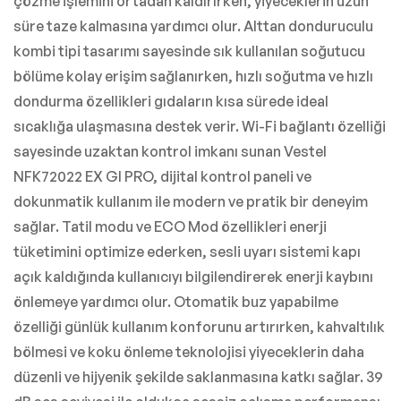
çözme işlemini ortadan kaldırırken, yiyeceklerin uzun
süre taze kalmasına yardımcı olur. Alttan donduruculu
kombi tipi tasarımı sayesinde sık kullanılan soğutucu
bölüme kolay erişim sağlanırken, hızlı soğutma ve hızlı
dondurma özellikleri gıdaların kısa sürede ideal
sıcaklığa ulaşmasına destek verir. Wi-Fi bağlantı özelliği
sayesinde uzaktan kontrol imkanı sunan Vestel
NFK72022 EX GI PRO, dijital kontrol paneli ve
dokunmatik kullanım ile modern ve pratik bir deneyim
sağlar. Tatil modu ve ECO Mod özellikleri enerji
tüketimini optimize ederken, sesli uyarı sistemi kapı
açık kaldığında kullanıcıyı bilgilendirerek enerji kaybını
önlemeye yardımcı olur. Otomatik buz yapabilme
özelliği günlük kullanım konforunu artırırken, kahvaltılık
bölmesi ve koku önleme teknolojisi yiyeceklerin daha
düzenli ve hijyenik şekilde saklanmasına katkı sağlar. 39