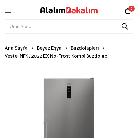
0
İçeriğe
Ana Sayfa
Beyaz Eşya
Buzdolapları
geç
Vestel NFK72022 EX No-Frost Kombi Buzdolabı
Resim
galerisinin
sonuna
git