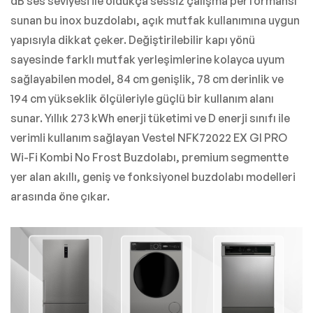
dB ses seviyesi ile oldukça sessiz çalışma performansı
sunan bu inox buzdolabı, açık mutfak kullanımına uygun
yapısıyla dikkat çeker. Değiştirilebilir kapı yönü
sayesinde farklı mutfak yerleşimlerine kolayca uyum
sağlayabilen model, 84 cm genişlik, 78 cm derinlik ve
194 cm yükseklik ölçüleriyle güçlü bir kullanım alanı
sunar. Yıllık 273 kWh enerji tüketimi ve D enerji sınıfı ile
verimli kullanım sağlayan Vestel NFK72022 EX GI PRO
Wi-Fi Kombi No Frost Buzdolabı, premium segmentte
yer alan akıllı, geniş ve fonksiyonel buzdolabı modelleri
arasında öne çıkar.