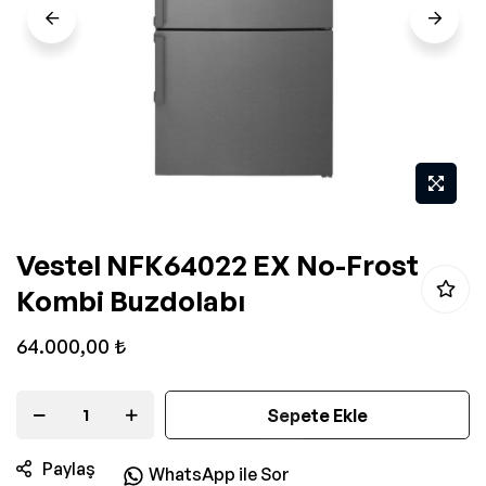
Resim
Vestel NFK64022 EX No-Frost
galerisinin
Kombi Buzdolabı
başlangıcına
git
64.000,00 ₺
Sepete Ekle
Paylaş
WhatsApp ile Sor