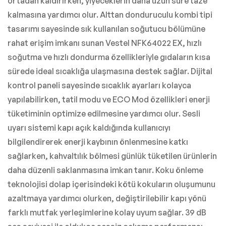
ortadan kaldırırken, yiyeceklerin daha uzun süre taze
kalmasına yardımcı olur. Alttan donduruculu kombi tipi
tasarımı sayesinde sık kullanılan soğutucu bölümüne
rahat erişim imkanı sunan Vestel NFK64022 EX, hızlı
soğutma ve hızlı dondurma özellikleriyle gıdaların kısa
sürede ideal sıcaklığa ulaşmasına destek sağlar. Dijital
kontrol paneli sayesinde sıcaklık ayarları kolayca
yapılabilirken, tatil modu ve ECO Mod özellikleri enerji
tüketiminin optimize edilmesine yardımcı olur. Sesli
uyarı sistemi kapı açık kaldığında kullanıcıyı
bilgilendirerek enerji kaybının önlenmesine katkı
sağlarken, kahvaltılık bölmesi günlük tüketilen ürünlerin
daha düzenli saklanmasına imkan tanır. Koku önleme
teknolojisi dolap içerisindeki kötü kokuların oluşumunu
azaltmaya yardımcı olurken, değiştirilebilir kapı yönü
farklı mutfak yerleşimlerine kolay uyum sağlar. 39 dB