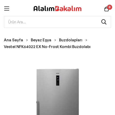
0
İçeriğe
Ana Sayfa
Beyaz Eşya
Buzdolapları
geç
Vestel NFK64022 EX No-Frost Kombi Buzdolabı
Resim
galerisinin
sonuna
git