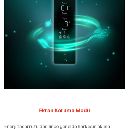
Ekran Koruma Modu
Enerji tasarrufu denilince genelde herkesin aklına