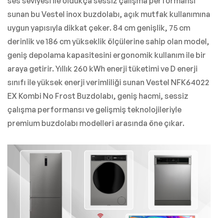
ses seviyesi ile oldukça sessiz çalışma performansı
sunan bu Vestel inox buzdolabı, açık mutfak kullanımına
uygun yapısıyla dikkat çeker. 84 cm genişlik, 75 cm
derinlik ve 186 cm yükseklik ölçülerine sahip olan model,
geniş depolama kapasitesini ergonomik kullanım ile bir
araya getirir. Yıllık 260 kWh enerji tüketimi ve D enerji
sınıfı ile yüksek enerji verimliliği sunan Vestel NFK64022
EX Kombi No Frost Buzdolabı, geniş hacmi, sessiz
çalışma performansı ve gelişmiş teknolojileriyle
premium buzdolabı modelleri arasında öne çıkar.