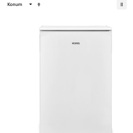
Büyükten
Küçüğe
Sıralamayı
Ayarla