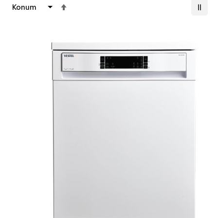
Büyükten
Küçüğe
Sıralamayı
Ayarla