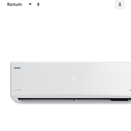
Büyükten
Küçüğe
Sıralamayı
Ayarla