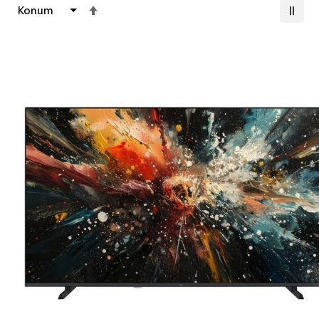
Büyükten
Küçüğe
Sıralamayı
Ayarla