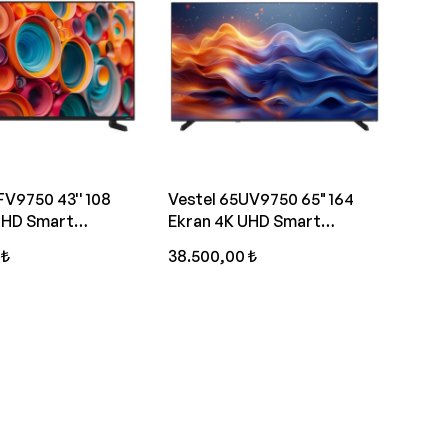
FV9750 43'' 108
Vestel 65UV9750 65" 164
l HD Smart
Ekran 4K UHD Smart
n
Televizyon
 ₺
38.500,00 ₺