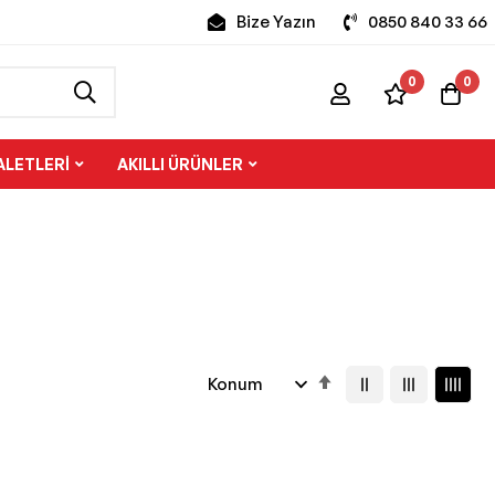
Bize Yazın
0850 840 33 66
0
0
ALETLERI
AKILLI ÜRÜNLER
Büyükten
Küçüğe
Sıralamayı
Ayarla