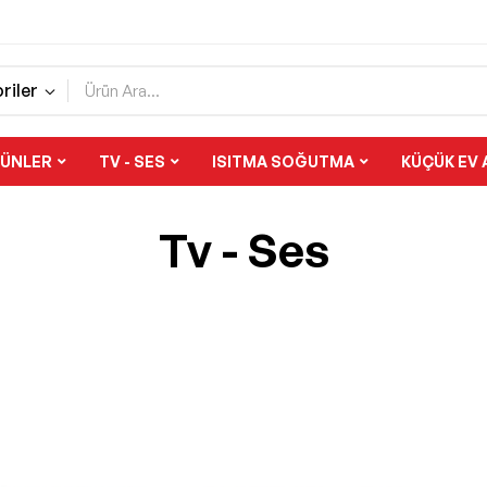
riler
RÜNLER
TV - SES
ISITMA SOĞUTMA
KÜÇÜK EV 
Tv - Ses