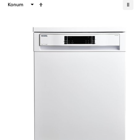
Büyükten
Küçüğe
Sıralamayı
Ayarla