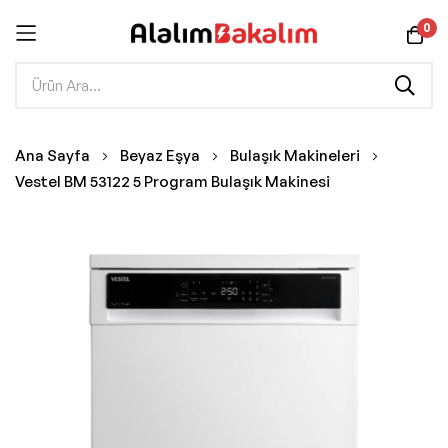
0
İçeriğe
Ana Sayfa
Beyaz Eşya
Bulaşık Makineleri
geç
Vestel BM 53122 5 Program Bulaşık Makinesi
Resim
galerisinin
sonuna
git