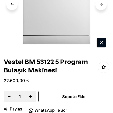
Resim
Vestel BM 53122 5 Program
galerisinin
Bulaşık Makinesi
başlangıcına
git
22.500,00 ₺
Sepete Ekle
Paylaş
WhatsApp ile Sor