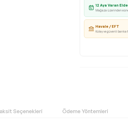
12 Aya Varan Elde
Mağaza üzerinden esn
Havale / EFT
Kolay ve güvenli banka 
aksit Seçenekleri
Ödeme Yöntemleri