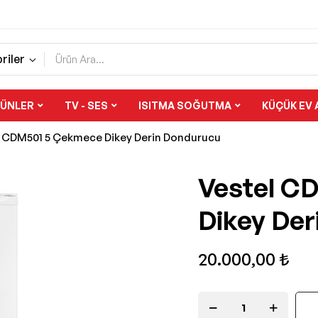
riler
RÜNLER
TV - SES
ISITMA SOĞUTMA
KÜÇÜK EV 
l CDM501 5 Çekmece Dikey Derin Dondurucu
Vestel C
Dikey Der
20.000,00 ₺