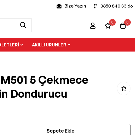
Bize Yazın
0850 840 33 66
0
0
ALETLERI
AKILLI ÜRÜNLER
DM501 5 Çekmece
in Dondurucu
Sepete Ekle