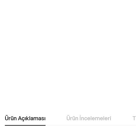
git
Ürün Açıklaması
Ürün İncelemeleri
T