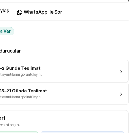
ylaş
WhatsApp ile Sor
a Var
durucular
1–2 Günde Teslimat
›
 ayrıntılarını görüntüleyin.
e 15–21 Günde Teslimat
›
 ayrıntılarını görüntüleyin.
ri
emini seçin.