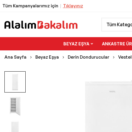
Tüm Kampanyalarımız için
|
Tıklayınız
Tüm Katego
BEYAZ EŞYA
ANKASTRE Ü
Ana Sayfa
Beyaz Eşya
Derin Dondurucular
Veste
Resim
galerisinin
sonuna
git