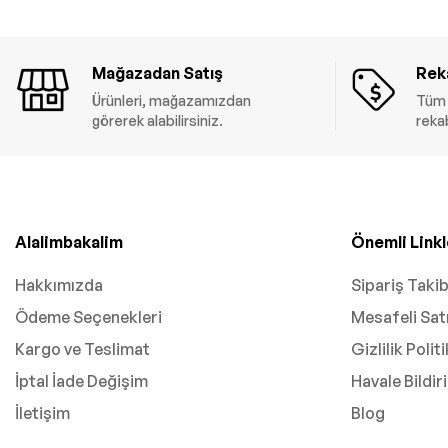
Mağazadan Satış
Reka
Ürünleri, mağazamızdan
Tüm 
görerek alabilirsiniz.
rekab
Alalimbakalim
Önemli Linkl
Hakkımızda
Sipariş Takib
Ödeme Seçenekleri
Mesafeli Sat
Kargo ve Teslimat
Gizlilik Polit
İptal İade Değişim
Havale Bildi
İletişim
Blog