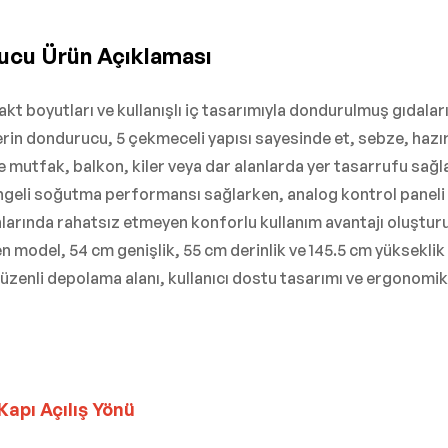
ucu Ürün Açıklaması
oyutları ve kullanışlı iç tasarımıyla dondurulmuş gıdalarını
derin dondurucu, 5 çekmeceli yapısı sayesinde et, sebze, haz
e mutfak, balkon, kiler veya dar alanlarda yer tasarrufu sağl
geli soğutma performansı sağlarken, analog kontrol paneli ku
ında rahatsız etmeyen konforlu kullanım avantajı oluşturur. 
 model, 54 cm genişlik, 55 cm derinlik ve 145.5 cm yükseklik ö
enli depolama alanı, kullanıcı dostu tasarımı ve ergonomik 
 Kapı Açılış Yönü