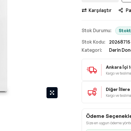
Karşılaştır
Pa
Stokt
Stok Kodu
20268715
Kategori:
Derin Don
Ankara İçi 
Kargo ve teslimat
Diğer İller
Kargo ve teslimat
Ödeme Seçenekle
Size en uygun ödeme yönt