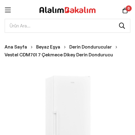
0
İçeriğe
Ana Sayfa
Beyaz Eşya
Derin Dondurucular
geç
Vestel CDM701 7 Çekmece Dikey Derin Dondurucu
Resim
galerisinin
sonuna
git