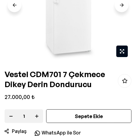
Resim
Vestel CDM701 7 Çekmece
galerisinin
Dikey Derin Dondurucu
başlangıcına
git
27.000,00 ₺
Sepete Ekle
Paylaş
WhatsApp ile Sor