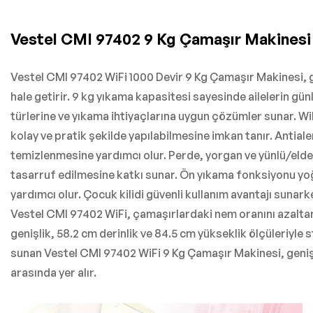
Vestel CMI 97402 9 Kg Çamaşır Makinesi
Vestel CMI 97402 WiFi 1000 Devir 9 Kg Çamaşır Makinesi, ge
hale getirir. 9 kg yıkama kapasitesi sayesinde ailelerin gü
türlerine ve yıkama ihtiyaçlarına uygun çözümler sunar. WiF
kolay ve pratik şekilde yapılabilmesine imkan tanır. Antial
temizlenmesine yardımcı olur. Perde, yorgan ve yünlü/elde 
tasarruf edilmesine katkı sunar. Ön yıkama fonksiyonu yoğ
yardımcı olur. Çocuk kilidi güvenli kullanım avantajı suna
Vestel CMI 97402 WiFi, çamaşırlardaki nem oranını azaltara
genişlik, 58.2 cm derinlik ve 84.5 cm yükseklik ölçüleriyle st
sunan Vestel CMI 97402 WiFi 9 Kg Çamaşır Makinesi, geniş 
arasında yer alır.