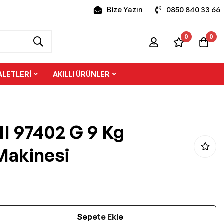
Bize Yazın
0850 840 33 66
0
0
ALETLERI
AKILLI ÜRÜNLER
I 97402 G 9 Kg
Makinesi
Sepete Ekle