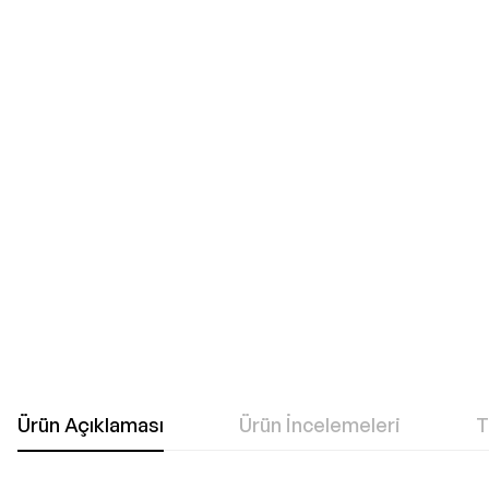
git
Ürün Açıklaması
Ürün İncelemeleri
T