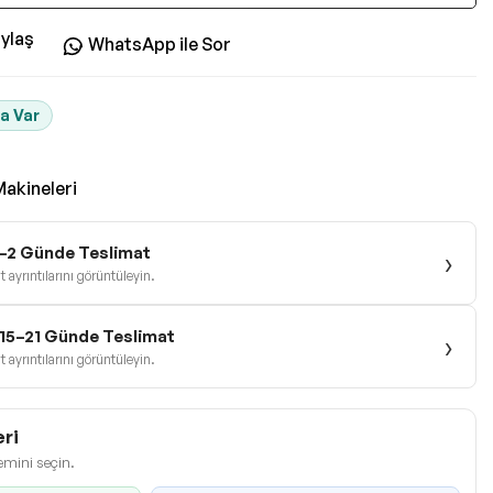
ylaş
WhatsApp ile Sor
a Var
akineleri
1–2 Günde Teslimat
›
 ayrıntılarını görüntüleyin.
e 15–21 Günde Teslimat
›
 ayrıntılarını görüntüleyin.
ri
emini seçin.