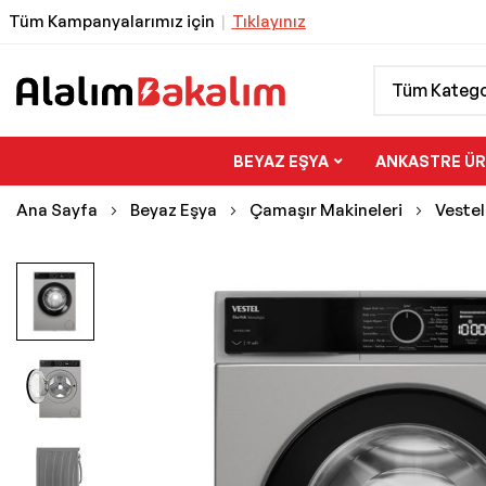
Tüm Kampanyalarımız için
|
Tıklayınız
Tüm Katego
BEYAZ EŞYA
ANKASTRE Ü
Ana Sayfa
Beyaz Eşya
Çamaşır Makineleri
Vestel
Resim
galerisinin
sonuna
git