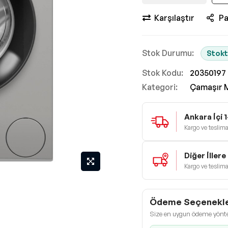
Karşılaştır
Pa
Stokt
Stok Kodu
20350197
Kategori:
Çamaşır M
Ankara İçi 
Kargo ve teslimat
Diğer İller
Kargo ve teslimat
Ödeme Seçenekle
Size en uygun ödeme yönt