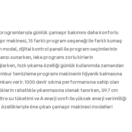
ma programlarıyla günlük çamaşır bakımını daha konforlu
aşır makinesi, 15 farklı program seçeneği ile farklı kumaş
n model, dijital kontrol paneli ile program seçimlerinin
mansı sunarken, leke programı zorlu kirlerin
ğlarken, hızlı yıkama özelliği günlük kullanımda zamandan
 tambur temizleme programı makinenin hijyenik kalmasına
imkanı verir. 1000 devir sıkma performansına sahip olan
klerin rahatlıkla yıkanmasına olanak tanırken, 59.7 cm
re su tüketimi ve A enerji sınıfı ile yüksek enerji verimliliği
özellikleriyle öne çıkan çamaşır makinesi modelleri