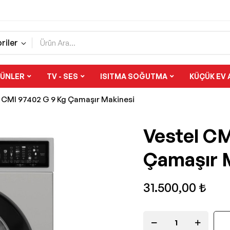
riler
RÜNLER
TV - SES
ISITMA SOĞUTMA
KÜÇÜK EV 
 CMI 97402 G 9 Kg Çamaşır Makinesi
Vestel CM
Çamaşır 
31.500,00 ₺