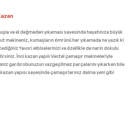
Kazan
k tuşla ve el değmeden yıkaması sayesinde hayatınıza büyük
vcut makineniz, kumaşların ömrünü her yıkamada ne yazık ki
ediğiniz favori elbiselerinizi ve özellikle de narin dokulu
lirsiniz. İnci kazan yapılı Vestel çamaşır makineleriyle
neniz gardırobunuzun vazgeçilmez parçalarını yıkarken bile
u kazan yapısı sayesinde çamaşırlarınız daima yeni gibi