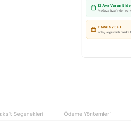
12 Aya Varan Elde
Mağaza üzerinden esn
Havale / EFT
Kolay ve güvenli banka 
aksit Seçenekleri
Ödeme Yöntemleri