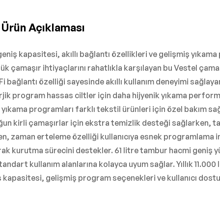
 Ürün Açıklaması
niş kapasitesi, akıllı bağlantı özellikleri ve gelişmiş yıka
nlük çamaşır ihtiyaçlarını rahatlıkla karşılayan bu Vestel çam
i bağlantı özelliği sayesinde akıllı kullanım deneyimi sağlaya
erjik program hassas ciltler için daha hijyenik yıkama perfor
yıkama programları farklı tekstil ürünleri için özel bakım sa
un kirli çamaşırlar için ekstra temizlik desteği sağlarken,
rken, zaman erteleme özelliği kullanıcıya esnek programlama 
k kurutma sürecini destekler. 61 litre tambur hacmi geniş yü
andart kullanım alanlarına kolayca uyum sağlar. Yıllık 11.000 lit
kapasitesi, gelişmiş program seçenekleri ve kullanıcı dostu 