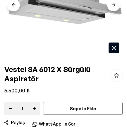
Resim
Vestel SA 6012 X Sürgülü
galerisinin
Aspiratör
başlangıcına
git
6.500,00 ₺
Sepete Ekle
Paylaş
WhatsApp ile Sor