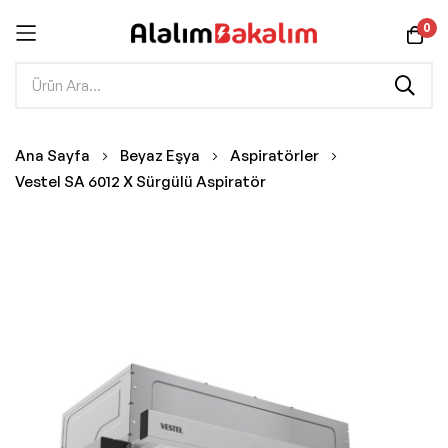
0
İçeriğe
Ana Sayfa
Beyaz Eşya
Aspiratörler
geç
Vestel SA 6012 X Sürgülü Aspiratör
Resim
galerisinin
sonuna
git