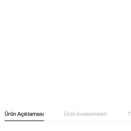
git
Ürün Açıklaması
Ürün İncelemeleri
T