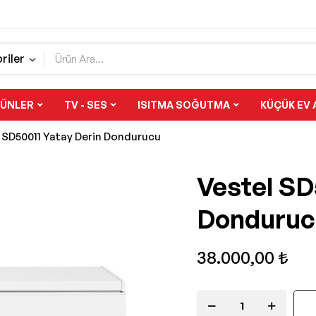
riler
RÜNLER
TV - SES
ISITMA SOĞUTMA
KÜÇÜK EV 
 SD50011 Yatay Derin Dondurucu
Vestel SD
Donduruc
38.000,00 ₺