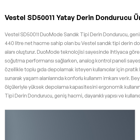
Vestel SD50011 Yatay Derin Dondurucu Ü
Vestel SD50011 DuoMode Sandık Tipi Derin Dondurucu, geniş iç
440 litre net hacme sahip olan bu Vestel sandık tipi derin d
alanı oluşturur. DuoMode teknolojisi sayesinde ihtiyaca göre
soğutma performansı sağlarken, analog kontrol paneli sayesind
özellikle toplu gıda depolamak isteyen kullanıcılar için pratik
sunarak yaşam alanlarında konforlu kullanım imkanı verir. Bey
ölçüleriyle yüksek depolama kapasitesini ergonomik kullanım il
Tipi Derin Dondurucu, geniş hacmi, dayanıklı yapısı ve kullanıc