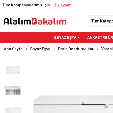
Tüm Kampanyalarımız için
|
Tıklayınız
Tüm Katego
BEYAZ EŞYA
ANKASTRE Ü
Ana Sayfa
Beyaz Eşya
Derin Dondurucular
Vestel
Resim
galerisinin
sonuna
git