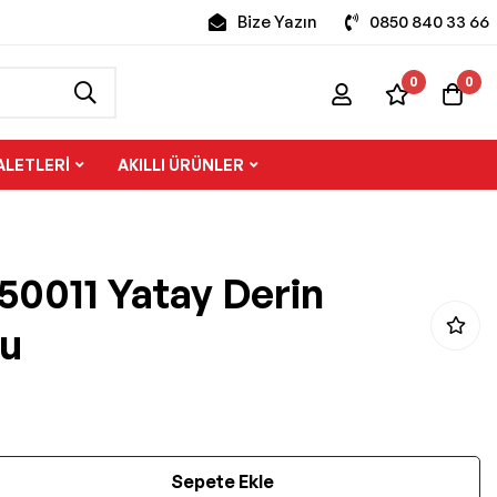
Bize Yazın
0850 840 33 66
0
0
ALETLERI
AKILLI ÜRÜNLER
50011 Yatay Derin
u
Sepete Ekle