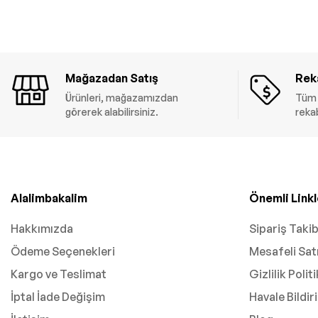
Mağazadan Satış
Reka
Ürünleri, mağazamızdan
Tüm 
görerek alabilirsiniz.
rekab
Alalimbakalim
Önemli Linkl
Hakkımızda
Sipariş Takib
Ödeme Seçenekleri
Mesafeli Sat
Kargo ve Teslimat
Gizlilik Polit
İptal İade Değişim
Havale Bildi