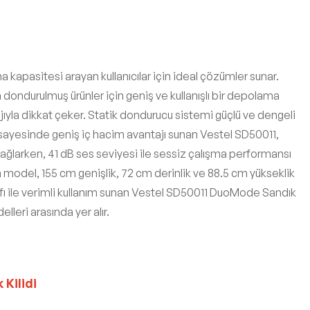
apasitesi arayan kullanıcılar için ideal çözümler sunar.
dondurulmuş ürünler için geniş ve kullanışlı bir depolama
jıyla dikkat çeker. Statik dondurucu sistemi güçlü ve dengeli
ı sayesinde geniş iç hacim avantajı sunan Vestel SD50011,
jı sağlarken, 41 dB ses seviyesi ile sessiz çalışma performansı
n model, 155 cm genişlik, 72 cm derinlik ve 88.5 cm yükseklik
ınıfı ile verimli kullanım sunan Vestel SD50011 DuoMode Sandık
lleri arasında yer alır.
Kilidi