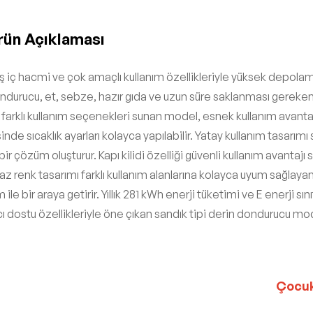
rün Açıklaması
 hacmi ve çok amaçlı kullanım özellikleriyle yüksek depolama k
ondurucu, et, sebze, hazır gıda ve uzun süre saklanması gereken 
 farklı kullanım seçenekleri sunan model, esnek kullanım avanta
e sıcaklık ayarları kolayca yapılabilir. Yatay kullanım tasarım
 bir çözüm oluşturur. Kapı kilidi özelliği güvenli kullanım avanta
az renk tasarımı farklı kullanım alanlarına kolayca uyum sağlaya
e bir araya getirir. Yıllık 281 kWh enerji tüketimi ve E enerji s
ı dostu özellikleriyle öne çıkan sandık tipi derin dondurucu mode
Çocuk 