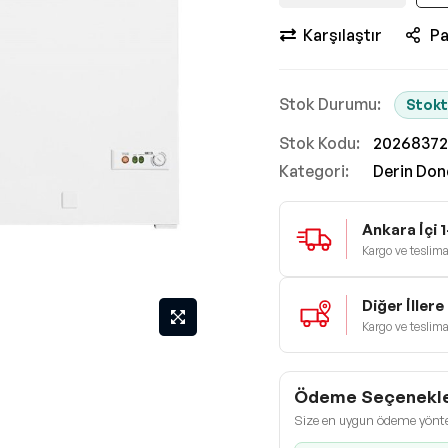
Karşılaştır
Pa
Stokt
Stok Kodu
20268372
Kategori:
Derin Don
Ankara İçi 
Kargo ve teslimat
Diğer İller
Kargo ve teslimat
Ödeme Seçenekle
Size en uygun ödeme yönt