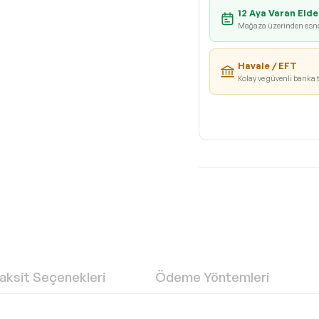
12 Aya Varan Elde
Mağaza üzerinden esn
Havale / EFT
Kolay ve güvenli banka 
aksit Seçenekleri
Ödeme Yöntemleri