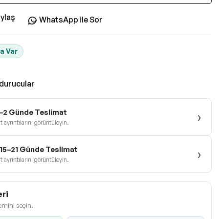
ylaş
WhatsApp ile Sor
a Var
durucular
1–2 Günde Teslimat
›
 ayrıntılarını görüntüleyin.
e 15–21 Günde Teslimat
›
 ayrıntılarını görüntüleyin.
ri
emini seçin.